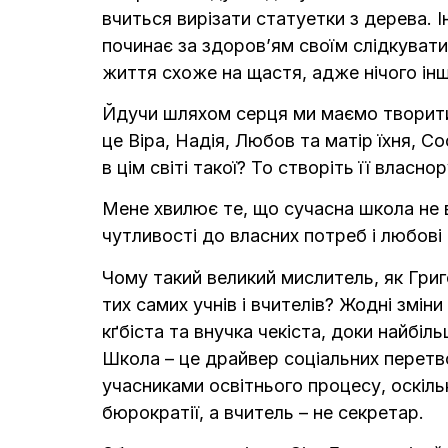
вчиться вирізати статуетки з дерева.
починає за здоров’ям своїм слідкувати.
життя схоже на щастя, адже нічого ін
Йдучи шляхом серця ми маємо творити п
це Віра, Надія, Любов та матір їхня, 
в цім світі такої? То створіть її власнор
Мене хвилює те, що сучасна школа не в
чутливості до власних потреб і любові
Чому такий великий мислитель, як Григо
тих самих учнів і вчителів? Жодні змін
кґбіста та внучка чекіста, доки найбі
Школа – це драйвер соціальних перетво
учасниками освітнього процесу, оскіль
бюрократії, а вчитель – не секретар.