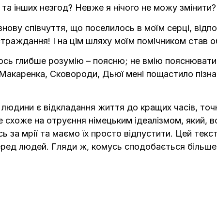
т та інших незгод? Невже я нічого не можу змінити?
і знову співчуття, що поселилось в моїм серці, від
страждання! І на цім шляху моїм помічником став о
ось глибше розумію – поясню; не вмію пояснювати 
 Макаренка, Сковороди, Дьюї мені пощастило пізн
 людини є відкладання життя до кращих часів, то
 схоже на отруєння німецьким ідеалізмом, який, 
 за мрії та маємо їх просто відпустити. Цей текст 
серед людей. Гляди ж, комусь сподобається більше,