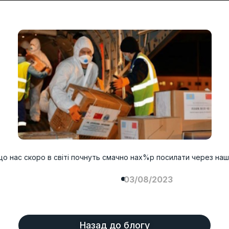
що нас скоро в світі почнуть смачно нах%р посилати через наш
03/08/2023
Назад до блогу