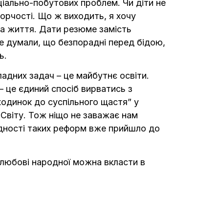
ціально-побутових проблем. Чи діти не
орчості. Що ж виходить, я хочу
 на життя. Дати резюме замість
 не думали, що безпорадні перед бідою,
ь.
ладних задач – це майбутнє освіти.
– це єдиний спосіб вирватись з
сходинок до суспільного щастя” у
о Світу. Тож ніщо не заважає нам
хідності таких реформ вже прийшло до
и любові народної можна вкласти в