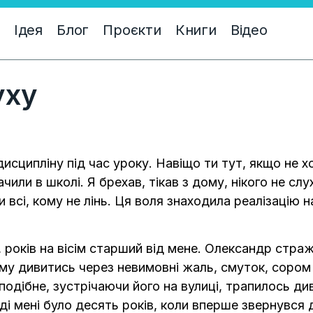
Ідея
Блог
Проєкти
Книги
Відео
уху
дисципліну під час уроку. Навіщо ти тут, якщо не 
ачили в школі. Я брехав, тікав з дому, нікого не с
и всі, кому не лінь. Ця воля знаходила реалізацію на
 років на вісім старший від мене. Олександр страж
йому дивитись через невимовні жаль, смуток, сором 
и подібне, зустрічаючи його на вулиці, трапилось д
ді мені було десять років, коли вперше звернувся 