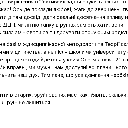
до вирішення об’єктивних задач науки та інших со
жар! Ось де поклади любові, жаги до звершень, тв
ати дітям досвід, дати реальні досягнення впливу
з ДЦП, чи літню жінку в руїнах замість хати, вони
є сила змінювати світ і дарувати оточуючим радіст
а базі міждисциплінарної методології та Теорії ск
и з дитинства, а не після школи чи університету 
ме про ці методи йдеться у книзі Олеся Донія “25 
Ми вправні, ми мужні, нам доступні всі плани цьог
ільнить наш дух. Тим паче, що усвідомлення необ
рити в старих, зруйнованих маєтках. Уявіть, скільк
к і руїн не лишиться.