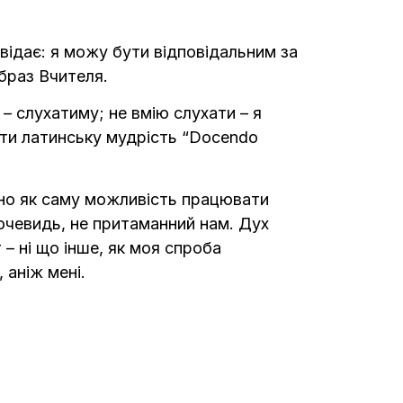
повідає: я можу бути відповідальним за
браз Вчителя.
– слухатиму; не вмію слухати – я
ати латинську мудрість “Docendo
чно як саму можливість працювати
вочевидь, не притаманний нам. Дух
– ні що інше, як моя спроба
 аніж мені.