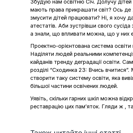
Збудую нам освітню Січ. Долучу дітей 
мають права прикрашати світ? Ось де 
змусити дітей працювати? Ні, я хочу д
атестатів. Аби зустрівши свого сусіда 
а знали, що впливати можна, що у них 
Проектно-орієнтована система освіти н
Наділяти людей реальними компетенціям
кайданів тренду деградації освіти. Са
розділі “Сходинка 23: Вчись вчитися”. 
створити таку систему освіти, яка вив
більшої частини освічених людей.
Уявіть, скільки гарних шкіл можна відк
реставрацію цих пам’яток. Гляди ж , та
Також читайте інші статті