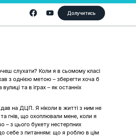
Долучитись
хочеш слухати? Коли я в сьомому класі
лухав з однією метою – зберегти хоча б
 вулиці та в іграх – як останніх
дав на ДЦП. Я ніколи в житті з ним не
та гнів, що охоплювали мене, коли я
иво – з цього букету нестерпних
до себе з питанням: що я роблю в цім