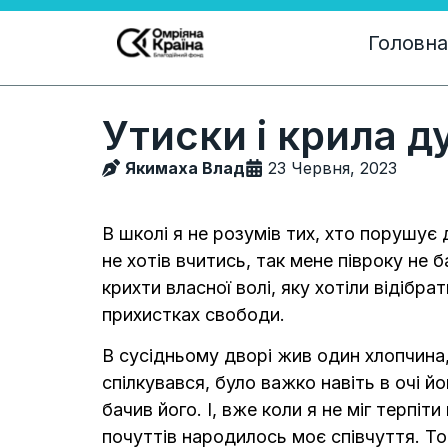
Головна
Утиски і крила д
Якимаха Влад
23 Червня, 2023
В школі я не розумів тих, хто порушує 
не хотів вчитись, так мене півроку не б
крихти власної волі, яку хотіли відібрат
прихистках свободи.
В сусідньому дворі жив один хлопчина,
спілкувався, було важко навіть в очі 
бачив його. І, вже коли я не міг терпіт
почуттів народилось моє співчуття. То