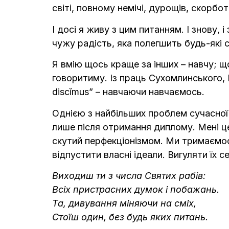
світі, повному немічі, дурощів, скорбо
І досі я живу з цим питанням. І знову, 
чужу радість, яка полегшить будь-які 
Я вмію щось краще за інших – навчу; щ
говоритиму. Із праць Сухомлинського,
discĭmus” – навчаючи навчаємось.
Однією з найбільших проблем сучасної
лише після отримання диплому. Мені це
скутий перфекціонізмом. Ми тримаємось
відпустити власні ідеали. Вигуляти їх 
Виходиш ти з числа Святих рабів:
Всіх пристрасних думок і побажань.
Та, дивування міняючи на сміх,
Стоїш один, без будь яких питань.