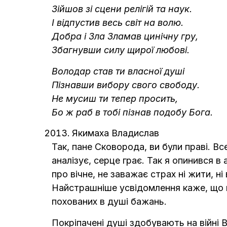
Зійшов зі сцени релігій та наук.
І відпустив весь світ на волю.
Добра і Зла Зламав цинічну гру,
Збагнувши силу щирої любові.
Володар став ти власної душі
Пізнавши вибору свого свободу.
Не мусиш ти тепер просить,
Бо ж раб в тобі пізнав подобу Бога.
Якимаха Владислав
Так, пане Сковорода, ви були праві. В
аналізує, серце грає. Так я опинився в
про вічне, не заважає страх ні жити, н
Найстрашніше усвідомлення каже, що в 
похованих в душі бажань.
Покріпачені душі здобувають на війні В