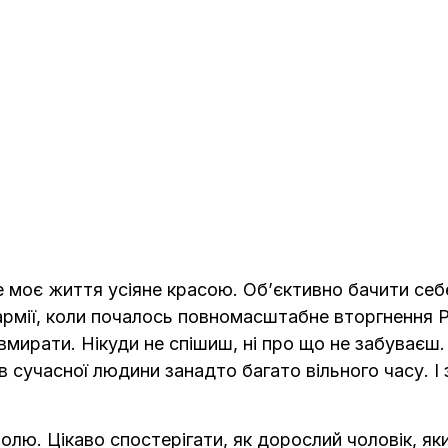
се моє життя усіяне красою. Об’єктивно бачити себ
 армії, коли почалось повномасштабне вторгнення Р
і вмирати. Нікуди не спішиш, ні про що не забуваєш.
сучасної людини занадто багато вільного часу. І 
олю. Цікаво спостерігати, як дорослий чоловік, яки