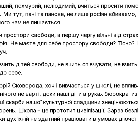
 Інший, похмурий, нелюдимий, вчиться просити пом
 Ми тут, пані та панове, не лише росіян вбиваємо,
шого нам не лишається.
ростори свободи, в першу чергу вільні від страхів
Софія. Не маєте для себе простору свободи? Тісно? 
уч.
чить дітей свободи, не вчить співчувати, не вчить 
 до себе.
рій Сковорода, хоч і вивчається у школі, не вплив
и нічого не варті, доки наші діти в руках бюрократ
льші скарби нашої культурної спадщини знецінюють
рень. Школа – це прототип цивілізації. Зараз безлі
ки дух їхній не здатний працювати в умовах діючої 