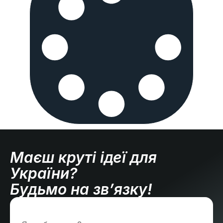
Маєш круті ідеї для
України?
Будьмо на зв’язку!