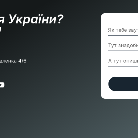
я України?
!
»
Павленка 4/6