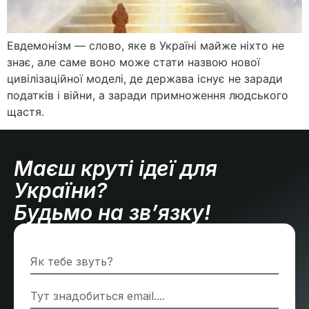
Евдемонізм — слово, яке в Україні майже ніхто не
знає, але саме воно може стати назвою нової
цивілізаційної моделі, де держава існує не заради
податків і війни, а заради примноження людського
щастя.
Маєш круті ідеї для
України?
Будьмо на зв’язку!