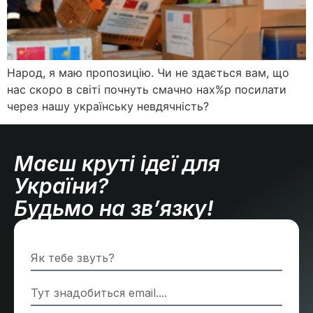
Народ, я маю пропозицію. Чи не здається вам, що
нас скоро в світі почнуть смачно нах%р посилати
через нашу українську невдячність?
Маєш круті ідеї для
України?
Будьмо на зв’язку!