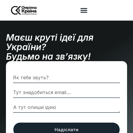
Маєш круті ідеї для
України?
Будьмо на зв’язку!
Надіслати