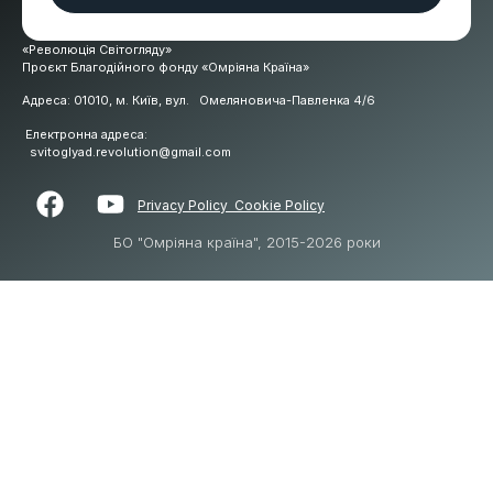
«Революція Світогляду»
Проєкт Благодійного фонду «Омріяна Країна»
Адреса: 01010, м. Київ, вул. Омеляновича-Павленка 4/6
Електронна адреса:
svitoglyad.revolution@gmail.com
Privacy Polic
y
Cookie Policy
БО "Омріяна країна", 2015-2026 роки