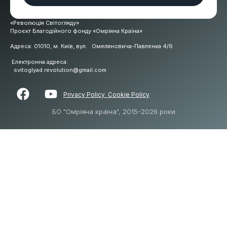
«Революція Світогляду»
Проєкт Благодійного фонду «Омріяна Країна»
Адреса: 01010, м. Київ, вул. Омеляновича-Павленка 4/6
Електронна адреса:
svitoglyad.revolution@gmail.com
Privacy Polic
y
Cookie Policy
БО "Омріяна країна", 2015-2026 роки