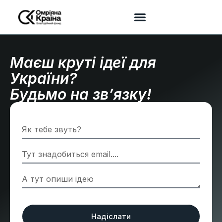
Маєш круті ідеї для
України?
Будьмо на зв’язку!
Надіслати