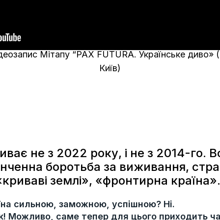
деозапис Мітапу “PAX FUTURA. Українське диво» (12
Київ)
риває не з 2022 року, і не з 2014-го.
інченна боротьба за виживання, стр
«криваві землі», «фронтирна країна»
їна сильною, заможною, успішною? Ні.
к! Можливо, саме тепер для цього приходить ч