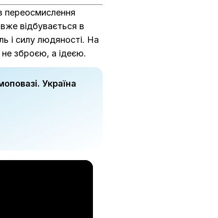
а з переосмислення
с вже відбувається в
іль і силу людяності. На
 не зброєю, а ідеєю.
моповазі. Україна