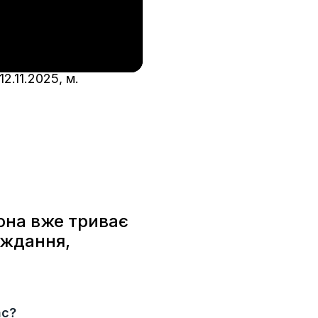
.11.2025, м.
 Вона вже триває
аждання,
.
ас?