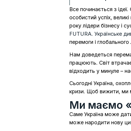
Все починається з ідеї.
особистий успіх, великі 
року лідери бізнесу і су
FUTURA. Українське ди
перемоги і глобального 
Нам доведеться перемага
працюють. Світ втрачає
відходить у минуле – н
Сьогодні Україна, охопл
кризи. Щоб вижити, ми 
Ми маємо «
Саме Україна може дати
може народити нову цив