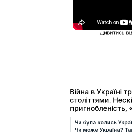
Дивитись ві
Війна в Україні т
століттями. Неск
пригнобленість, 
Чи була колись Укра
Чи може Україна? Та