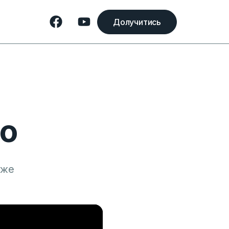
Долучитись
во
оже