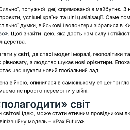
 Сильної, потужної ідеї, спрямованої в майбутнє. З 
проєкти, успішні країни та цілі цивілізації. Саме т
спільної думки, військові і волонтери зібралися в К
во»
. Щоб знайти ідею, яка дасть нам силу і стійкіс
лідерства.
ти у світі, де старі моделі моралі, геополітики т
 рівновагу, а людство шукає нові орієнтири. Епох
астає час шукати новий глобальний лад.
ена війною, опинилася в самісінькому епіцентрі глоб
маємо не просто перемогти у війні.
полагодити» світ
 світові ідею, може стати етичним провідником л
ілізаційну модель – «Pax Futura».