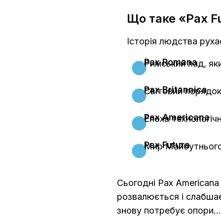
Що таке «Pax F
Історія людства руха
Pax Romana
Римський лад, як
Pax Britannica
Світовий порядок 
Pax Americana
Епоха технологіч
Pax Futura
Мир Майбутнього.
Сьогодні Pax Americana
розвалюється і слабшає.
знову потребує опори…