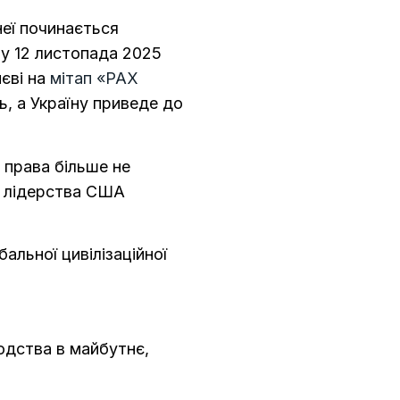
неї починається
ому 12 листопада 2025
иєві на
мітап «PAX
ть, а Україну приведе до
а права більше не
а лідерства США
альної цивілізаційної
юдства в майбутнє,