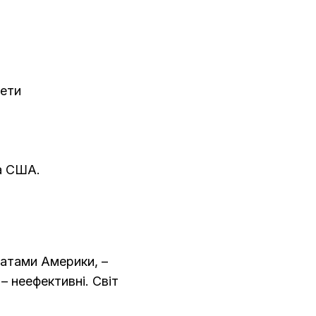
нети
ва США.
татами Америки, –
– неефективні. Світ