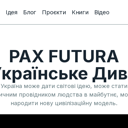
Ідея
Блог
Проєкти
Книги
Відео
PAX FUTURA
країнське Ди
Україна може дати світові ідею, може стати
ичним провідником людства в майбутнє, м
народити нову цивілізаційну модель.