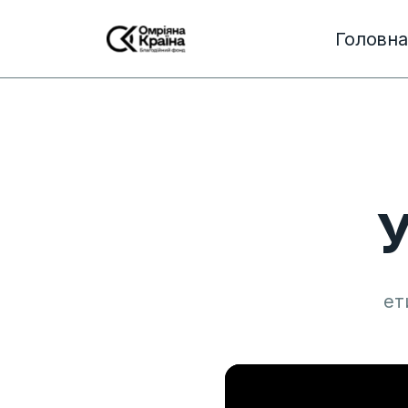
Головна
У
ет