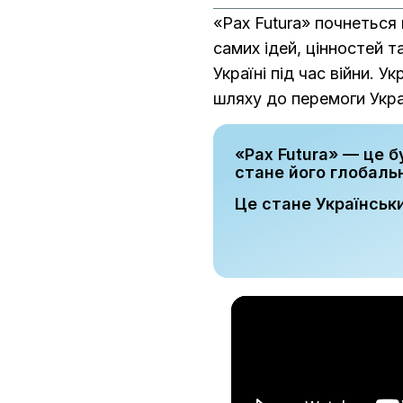
«Pax Futura» почнеться 
самих ідей, цінностей т
Україні під час війни. 
шляху до перемоги Укра
«Pax Futura» — це б
стане його глобал
Це стане Українсь