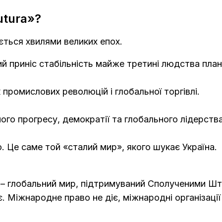
utura»?
ється хвилями великих епох.
ий приніс стабільність майже третині людства пла
промислових революцій і глобальної торгівлі.
ного прогресу, демократії та глобального лідерст
 Це саме той «сталий мир», якого шукає Україна.
 – глобальний мир, підтримуваний Сполученими Ш
 Міжнародне право не діє, міжнародні організації 