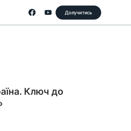
Долучитись
аїна. Ключ до
»